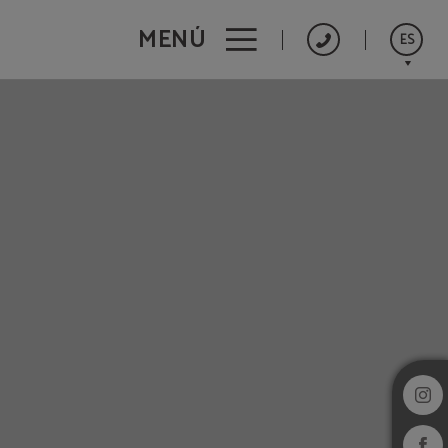
MENÚ
ES
English