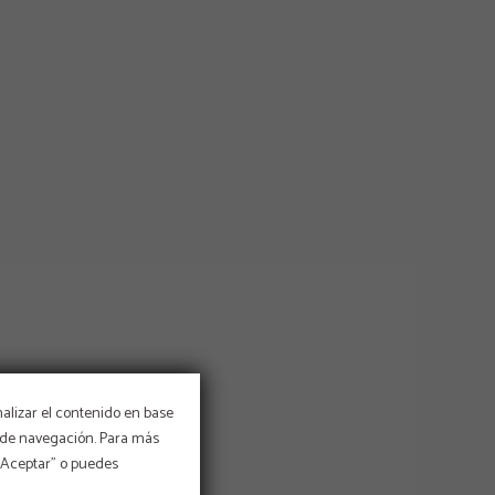
nalizar el contenido en base
os de navegación. Para más
 “Aceptar” o puedes