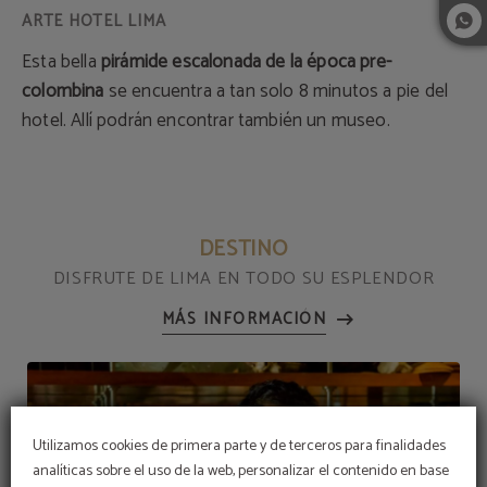
Esta bella
pirámide escalonada de la época pre-
colombina
se encuentra a tan solo 8 minutos a pie del
hotel. Allí podrán encontrar también un museo.
DESTINO
DISFRUTE DE LIMA EN TODO SU ESPLENDOR
MÁS INFORMACIÓN
Utilizamos cookies de primera parte y de terceros para finalidades
analíticas sobre el uso de la web, personalizar el contenido en base