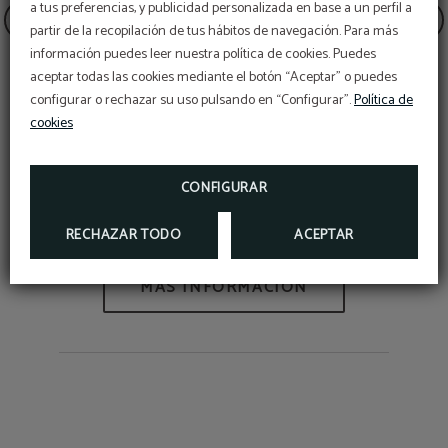
a tus preferencias, y publicidad personalizada en base a un perfil a
partir de la recopilación de tus hábitos de navegación. Para más
información puedes leer nuestra política de cookies. Puedes
aceptar todas las cookies mediante el botón “Aceptar” o puedes
configurar o rechazar su uso pulsando en “Configurar”.
Política de
cookies
Maido el mejor restaurante del
CONFIGURAR
mundo
RECHAZAR TODO
ACEPTAR